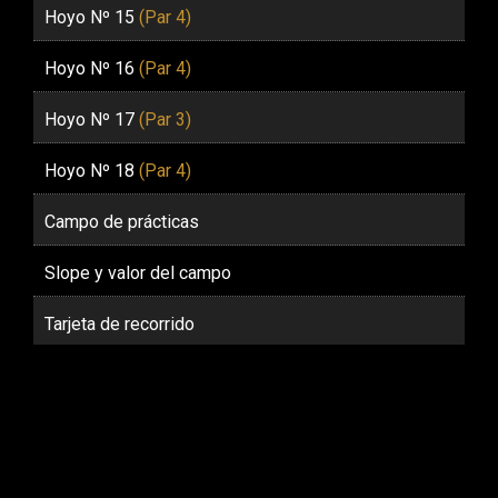
Hoyo Nº 15
(Par 4)
Hoyo Nº 16
(Par 4)
Hoyo Nº 17
(Par 3)
Hoyo Nº 18
(Par 4)
Campo de prácticas
Slope y valor del campo
Tarjeta de recorrido
CONSEJOS DEL PRO:
La elección del palo es clave, pudiendo variar
desde una madera a un hierro corto dependiendo
del viento. Es importante considerar la posición de